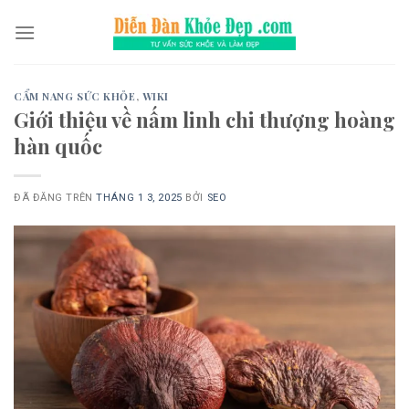
Chuyển
đến
nội
dung
CẨM NANG SỨC KHỎE
,
WIKI
Giới thiệu về nấm linh chi thượng hoàng
hàn quốc
ĐÃ ĐĂNG TRÊN
THÁNG 1 3, 2025
BỞI
SEO