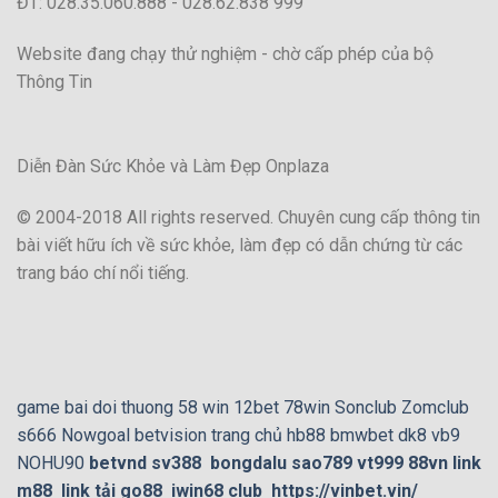
ĐT: 028.35.060.888 - 028.62.838 999
Website đang chạy thử nghiệm - chờ cấp phép của bộ
Thông Tin
Diễn Đàn Sức Khỏe và Làm Đẹp Onplaza
© 2004-2018 All rights reserved. Chuyên cung cấp thông tin
bài viết hữu ích về sức khỏe, làm đẹp có dẫn chứng từ các
trang báo chí nổi tiếng.
game bai doi thuong
58 win
12bet
78win
Sonclub
Zomclub
s666
Nowgoal
betvision
trang chủ hb88
bmwbet
dk8
vb9
NOHU90
betvnd
sv388
bongdalu
sao789
vt999
88vn
link
m88
link tải go88
iwin68 club
https://vinbet.vin/