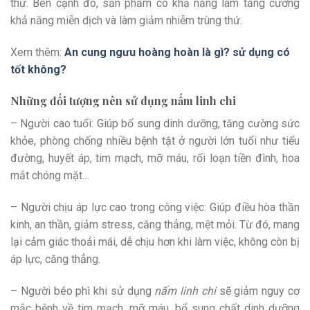
thư. Bên cạnh đó, sản phẩm có khả năng làm tăng cường
khả năng miễn dịch và làm giảm nhiễm trùng thứ.
Xem thêm:
An cung ngưu hoàng hoàn là gì? sử dụng có
tốt không?
Những đối tượng nên sử dụng nấm linh chi
– Người cao tuổi: Giúp bổ sung dinh dưỡng, tăng cường sức
khỏe, phòng chống nhiều bệnh tật ở người lớn tuổi như tiểu
đường, huyết áp, tim mạch, mỡ máu, rối loạn tiền đình, hoa
mắt chóng mặt…
– Người chịu áp lực cao trong công việc: Giúp điều hòa thần
kinh, an thần, giảm stress, căng thẳng, mệt mỏi. Từ đó, mang
lại cảm giác thoải mái, dễ chịu hơn khi làm việc, không còn bị
áp lực, căng thẳng.
– Người béo phì khi sử dụng
nấm linh chi
sẽ giảm nguy cơ
mắc bệnh về tim mạch, mỡ máu, bổ sung chất dinh dưỡng