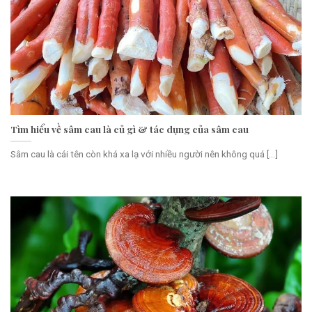
Tìm hiểu về sâm cau là củ gì & tác dụng của sâm cau
Sâm cau là cái tên còn khá xa lạ với nhiều người nên không quá [...]