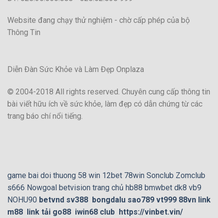
Website đang chạy thử nghiệm - chờ cấp phép của bộ
Thông Tin
Diễn Đàn Sức Khỏe và Làm Đẹp Onplaza
© 2004-2018 All rights reserved. Chuyên cung cấp thông tin
bài viết hữu ích về sức khỏe, làm đẹp có dẫn chứng từ các
trang báo chí nổi tiếng.
game bai doi thuong
58 win
12bet
78win
Sonclub
Zomclub
s666
Nowgoal
betvision
trang chủ hb88
bmwbet
dk8
vb9
NOHU90
betvnd
sv388
bongdalu
sao789
vt999
88vn
link
m88
link tải go88
iwin68 club
https://vinbet.vin/