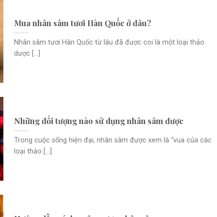
Mua nhân sâm tươi Hàn Quốc ở đâu?
Nhân sâm tươi Hàn Quốc từ lâu đã được coi là một loại thảo
dược [...]
Những đối tượng nào sử dụng nhân sâm được
Trong cuộc sống hiện đại, nhân sâm được xem là “vua của các
loại thảo [...]