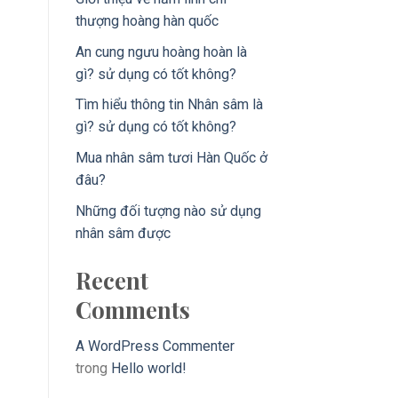
thượng hoàng hàn quốc
An cung ngưu hoàng hoàn là
gì? sử dụng có tốt không?
Tìm hiểu thông tin Nhân sâm là
gì? sử dụng có tốt không?
Mua nhân sâm tươi Hàn Quốc ở
đâu?
Những đối tượng nào sử dụng
nhân sâm được
Recent
Comments
A WordPress Commenter
trong
Hello world!