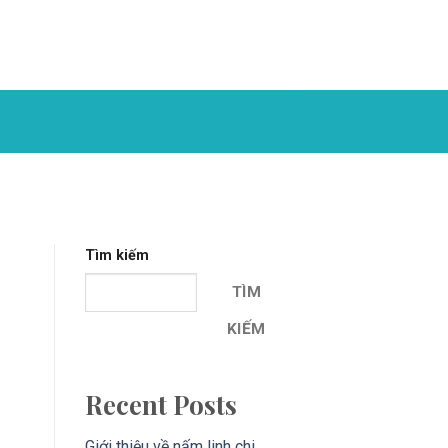
Tìm kiếm
TÌM
KIẾM
Recent Posts
Giới thiệu về nấm linh chi