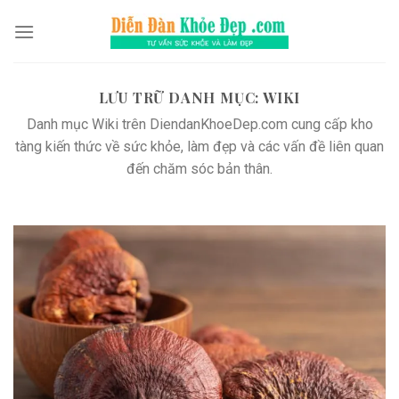
Chuyển
đến
nội
dung
LƯU TRỮ DANH MỤC:
WIKI
Danh mục Wiki trên DiendanKhoeDep.com cung cấp kho
tàng kiến thức về sức khỏe, làm đẹp và các vấn đề liên quan
đến chăm sóc bản thân.