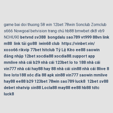
game bai doi thuong
58 win
12bet
78win
Sonclub
Zomclub
s666
Nowgoal
betvision
trang chủ hb88
bmwbet
dk8
vb9
NOHU90
betvnd
sv388
bongdalu
sao789
vt999
88vn
link
m88
link tải go88
iwin68 club
https://vinbet.vin/
xoso66
rikvip
77bet
hitclub
Tỷ Lệ Kèo
ee88
saowin
đăng nhập 12bet
xocdia88
xocdia88.support
app
mmlive
nhà cái b29
nhà cái 123bet
lo to 188
nhà cái
vin777
nhà cái hay88
hay 88
nhà cái sin88
nhà cái 8live
8
live
loto188
xóc đĩa 88 apk
xin88
vin777
saowin
mmlive
hay88
ee88
b29
123bet
78win
sao789
luck8
12bet
sv88
debet
nhatvip
sin88
Locla88
may88
ee88
hb88
tdtc
luck8