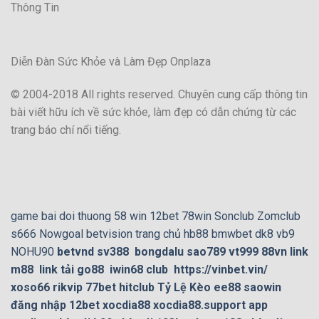
Thông Tin
Diễn Đàn Sức Khỏe và Làm Đẹp Onplaza
© 2004-2018 All rights reserved. Chuyên cung cấp thông tin
bài viết hữu ích về sức khỏe, làm đẹp có dẫn chứng từ các
trang báo chí nổi tiếng.
game bai doi thuong
58 win
12bet
78win
Sonclub
Zomclub
s666
Nowgoal
betvision
trang chủ hb88
bmwbet
dk8
vb9
NOHU90
betvnd
sv388
bongdalu
sao789
vt999
88vn
link
m88
link tải go88
iwin68 club
https://vinbet.vin/
xoso66
rikvip
77bet
hitclub
Tỷ Lệ Kèo
ee88
saowin
đăng nhập 12bet
xocdia88
xocdia88.support
app